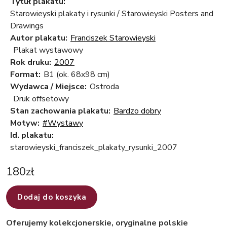
Tytuł plakatu:
Starowieyski plakaty i rysunki / Starowieyski Posters and
Drawings
Autor plakatu:
Franciszek Starowieyski
Plakat wystawowy
Rok druku:
2007
Format:
B1 (ok. 68x98 cm)
Wydawca / Miejsce:
Ostroda
Druk offsetowy
Stan zachowania plakatu:
Bardzo dobry
Motyw:
#Wystawy
Id. plakatu:
starowieyski_franciszek_plakaty_rysunki_2007
180
zł
Dodaj do koszyka
Oferujemy kolekcjonerskie, oryginalne polskie