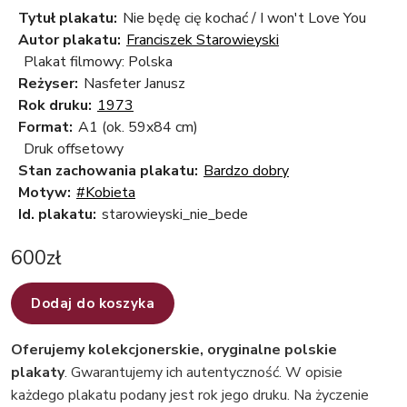
Tytuł plakatu:
Nie będę cię kochać / I won't Love You
Autor plakatu:
Franciszek Starowieyski
Plakat filmowy: Polska
Reżyser:
Nasfeter Janusz
Rok druku:
1973
Format:
A1 (ok. 59x84 cm)
Druk offsetowy
Stan zachowania plakatu:
Bardzo dobry
Motyw:
#Kobieta
Id. plakatu:
starowieyski_nie_bede
600
zł
Dodaj do koszyka
Oferujemy kolekcjonerskie, oryginalne polskie
plakaty
. Gwarantujemy ich autentyczność. W opisie
każdego plakatu podany jest rok jego druku. Na życzenie