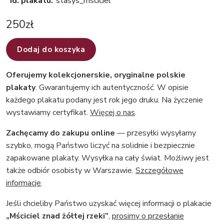
Id. plakatu:
stasys_msciciel
250
zł
Dodaj do koszyka
Oferujemy kolekcjonerskie, oryginalne polskie
plakaty
. Gwarantujemy ich autentyczność. W opisie
każdego plakatu podany jest rok jego druku. Na życzenie
wystawiamy certyfikat.
Więcej o nas
.
Zachęcamy do zakupu online
— przesyłki wysyłamy
szybko, mogą Państwo liczyć na solidnie i bezpiecznie
zapakowane plakaty. Wysyłka na cały świat. Możliwy jest
także odbiór osobisty w Warszawie.
Szczegółowe
informacje
.
Jeśli chcieliby Państwo uzyskać więcej informacji o plakacie
„Mściciel znad żółtej rzeki”
,
prosimy o przesłanie