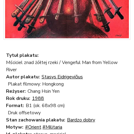
Tytuł plakatu:
Mściciel znad żółtej rzeki / Vengeful Man from Yellow
River
Autor plakatu:
Stasys Eidrigevičius
Plakat filmowy: Hongkong
Reżyser:
Chang Hsin Yen
Rok druku:
1988
Format:
B1 (ok. 68x98 cm)
Druk offsetowy
Stan zachowania plakatu:
Bardzo dobry
Motyw:
#Orient
#Militaria