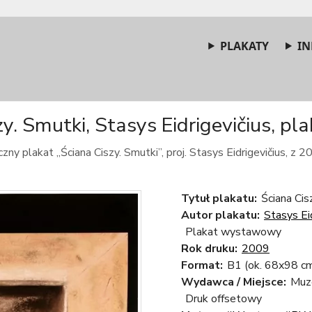
PLAKATY
IN
y. Smutki, Stasys Eidrigevičius, pla
zny plakat „Ściana Ciszy. Smutki”, proj. Stasys Eidrigevičius, z 2
Tytuł plakatu:
Ściana Cis
Autor plakatu:
Stasys Eid
Plakat wystawowy
Rok druku:
2009
Format:
B1 (ok. 68x98 c
Wydawca / Miejsce:
Muz
Druk offsetowy