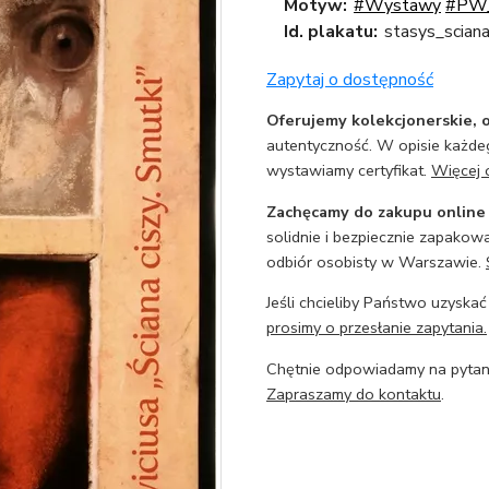
Motyw:
#Wystawy
#PW
Id. plakatu:
stasys_scian
Zapytaj o dostępność
Oferujemy kolekcjonerskie, o
autentyczność. W opisie każdeg
wystawiamy certyfikat.
Więcej 
Zachęcamy do zakupu online
solidnie i bezpiecznie zapakowa
odbiór osobisty w Warszawie.
Jeśli chcieliby Państwo uzyskać
prosimy o przesłanie zapytania.
Chętnie odpowiadamy na pytani
Zapraszamy do kontaktu
.