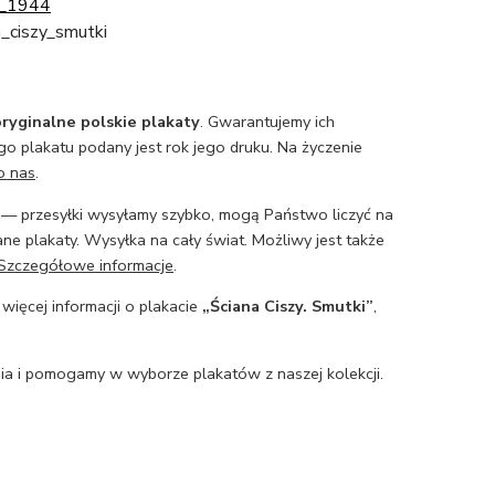
_1944
a_ciszy_smutki
ryginalne polskie plakaty
. Gwarantujemy ich
o plakatu podany jest rok jego druku. Na życzenie
o nas
.
— przesyłki wysyłamy szybko, mogą Państwo liczyć na
ne plakaty. Wysyłka na cały świat. Możliwy jest także
Szczegółowe informacje
.
 więcej informacji o plakacie
„Ściana Ciszy. Smutki”
,
a i pomogamy w wyborze plakatów z naszej kolekcji.