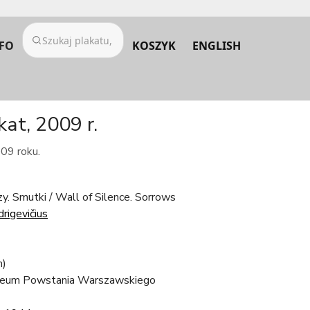
FO
KOSZYK
ENGLISH
kat, 2009 r.
009 roku.
zy. Smutki / Wall of Silence. Sorrows
rigevičius
m)
eum Powstania Warszawskiego