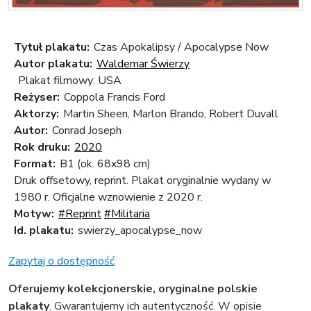
Tytuł plakatu:
Czas Apokalipsy / Apocalypse Now
Autor plakatu:
Waldemar Świerzy
Plakat filmowy: USA
Reżyser:
Coppola Francis Ford
Aktorzy:
Martin Sheen, Marlon Brando, Robert Duvall
Autor:
Conrad Joseph
Rok druku:
2020
Format:
B1 (ok. 68x98 cm)
Druk offsetowy, reprint. Plakat oryginalnie wydany w
1980 r. Oficjalne wznowienie z 2020 r.
Motyw:
#Reprint
#Militaria
Id. plakatu:
swierzy_apocalypse_now
Zapytaj o dostępność
Oferujemy kolekcjonerskie, oryginalne polskie
plakaty
. Gwarantujemy ich autentyczność. W opisie