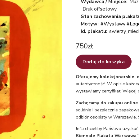
Wydawca / Miejsce:
Muz
Druk offsetowy
Stan zachowania plakat
Motyw:
#Wystawy
#Log
Id. plakatu:
swierzy_mied
750
zł
Dodaj do koszyka
Oferujemy kolekcjonerskie, o
autentyczność. W opisie każdeg
wystawiamy certyfikat.
Więcej 
Zachęcamy do zakupu online
solidnie i bezpiecznie zapakowa
odbiór osobisty w Warszawie.
Jeśli chcieliby Państwo uzyskać
Biennale Plakatu Warszawa”