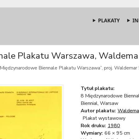
PLAKATY
IN
ale Plakatu Warszawa, Waldemar Ś
8 Międzynarodowe Biennale Plakatu Warszawa”, proj. Waldemar Ś
Tytuł plakatu:
8 Międzynarodowe Biennal
Biennial, Warsaw
Autor plakatu:
Waldemar
Plakat wystawowy
Rok druku:
1980
Wymiary:
66 × 95 cm