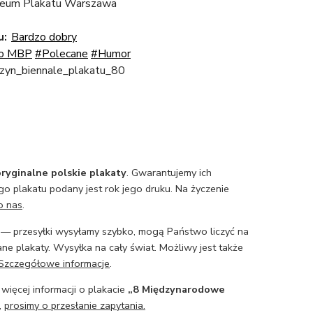
eum Plakatu Warszawa
u:
Bardzo dobry
o MBP
#Polecane
#Humor
zyn_biennale_plakatu_80
ryginalne polskie plakaty
. Gwarantujemy ich
o plakatu podany jest rok jego druku. Na życzenie
o nas
.
— przesyłki wysyłamy szybko, mogą Państwo liczyć na
ne plakaty. Wysyłka na cały świat. Możliwy jest także
Szczegółowe informacje
.
 więcej informacji o plakacie
„8 Międzynarodowe
,
prosimy o przesłanie zapytania.