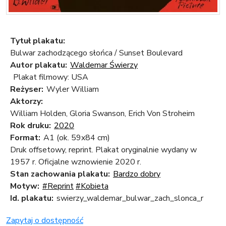
Tytuł plakatu:
Bulwar zachodzącego słońca / Sunset Boulevard
Autor plakatu:
Waldemar Świerzy
Plakat filmowy: USA
Reżyser:
Wyler William
Aktorzy:
William Holden, Gloria Swanson, Erich Von Stroheim
Rok druku:
2020
Format:
A1 (ok. 59x84 cm)
Druk offsetowy, reprint. Plakat oryginalnie wydany w
1957 r. Oficjalne wznowienie 2020 r.
Stan zachowania plakatu:
Bardzo dobry
Motyw:
#Reprint
#Kobieta
Id. plakatu:
swierzy_waldemar_bulwar_zach_slonca_r
Zapytaj o dostępność