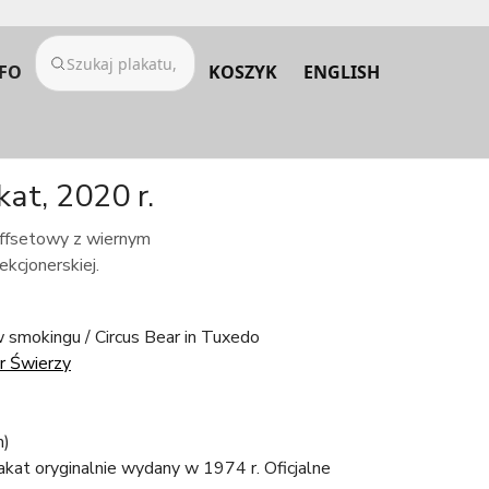
FO
KOSZYK
ENGLISH
at, 2020 r.
 offsetowy z wiernym
kcjonerskiej.
 smokingu / Circus Bear in Tuxedo
 Świerzy
m)
lakat oryginalnie wydany w 1974 r. Oficjalne