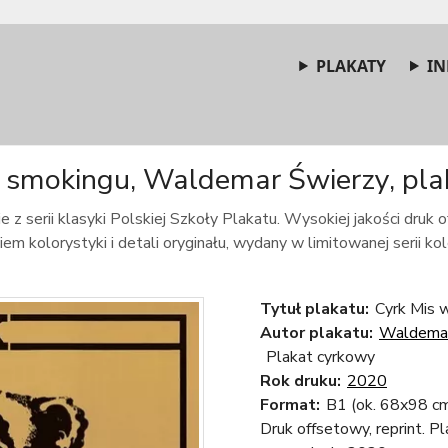
PLAKATY
IN
 smokingu, Waldemar Świerzy, plak
e z serii klasyki Polskiej Szkoły Plakatu. Wysokiej jakości druk
m kolorystyki i detali oryginału, wydany w limitowanej serii kole
Tytuł plakatu:
Cyrk Mis w
Autor plakatu:
Waldemar
Plakat cyrkowy
Rok druku:
2020
Format:
B1 (ok. 68x98 c
Druk offsetowy, reprint. P