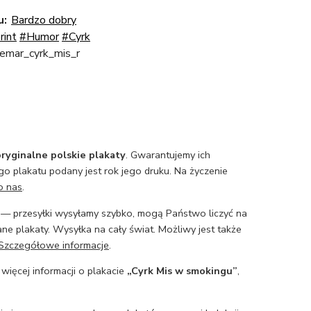
u:
Bardzo dobry
rint
#Humor
#Cyrk
emar_cyrk_mis_r
ryginalne polskie plakaty
. Gwarantujemy ich
o plakatu podany jest rok jego druku. Na życzenie
o nas
.
— przesyłki wysyłamy szybko, mogą Państwo liczyć na
ne plakaty. Wysyłka na cały świat. Możliwy jest także
Szczegółowe informacje
.
 więcej informacji o plakacie
„Cyrk Mis w smokingu”
,