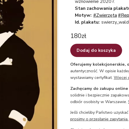
wznowienie 2020 r.
Stan zachowania plakat
Motyw:
#Zwierzęta
#Rep
Id. plakatu:
swierzy_wald
180
zł
Dodaj do koszyka
Oferujemy kolekcjonerskie, o
autentyczność. W opisie każdeg
wystawiamy certyfikat.
Więcej 
Zachęcamy do zakupu online
solidnie i bezpiecznie zapakowa
odbiór osobisty w Warszawie.
Jeśli chcieliby Państwo uzyskać
prosimy o przesłanie zapytania.