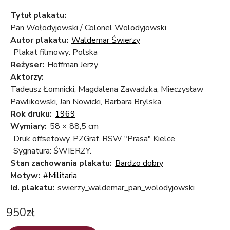
Tytuł plakatu:
Pan Wołodyjowski / Colonel Wolodyjowski
Autor plakatu:
Waldemar Świerzy
Plakat filmowy: Polska
Reżyser:
Hoffman Jerzy
Aktorzy:
Tadeusz Łomnicki, Magdalena Zawadzka, Mieczysław
Pawlikowski, Jan Nowicki, Barbara Brylska
Rok druku:
1969
Wymiary:
58 × 88,5 cm
Druk offsetowy, PZGraf. RSW "Prasa" Kielce
Sygnatura: ŚWIERZY.
Stan zachowania plakatu:
Bardzo dobry
Motyw:
#Militaria
Id. plakatu:
swierzy_waldemar_pan_wolodyjowski
950
zł