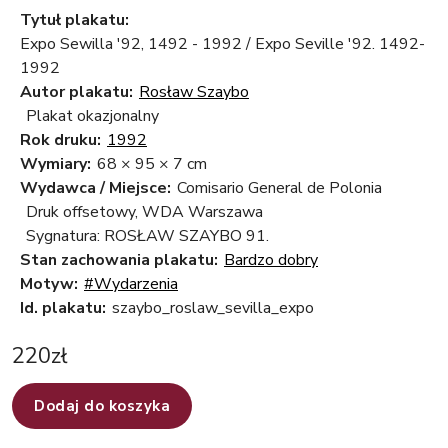
Tytuł plakatu:
Expo Sewilla '92, 1492 - 1992 / Expo Seville '92. 1492-
1992
Autor plakatu:
Rosław Szaybo
Plakat okazjonalny
Rok druku:
1992
Wymiary:
68 × 95 × 7 cm
Wydawca / Miejsce:
Comisario General de Polonia
Druk offsetowy, WDA Warszawa
Sygnatura: ROSŁAW SZAYBO 91.
Stan zachowania plakatu:
Bardzo dobry
Motyw:
#Wydarzenia
Id. plakatu:
szaybo_roslaw_sevilla_expo
220
zł
Dodaj do koszyka