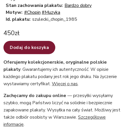
Stan zachowania plakatu:
Bardzo dobry
Motyw:
#Chopin
#Muzyka
Id. plakatu:
szulecki_chopin_1985
450
zł
Dodaj do koszyka
Oferujemy kolekcjonerskie, oryginalne polskie
plakaty
. Gwarantujemy ich autentyczność. W opisie
każdego plakatu podany jest rok jego druku. Na życzenie
wystawiamy certyfikat.
Więcej o nas
.
Zachęcamy do zakupu online
— przesyłki wysyłamy
szybko, mogą Państwo liczyć na solidnie i bezpiecznie
zapakowane plakaty. Wysyłka na cały świat. Możliwy jest
także odbiór osobisty w Warszawie.
Szczegółowe
informacje
.