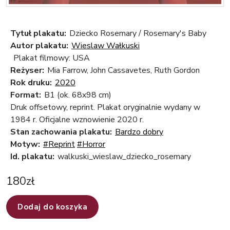
Tytuł plakatu:
Dziecko Rosemary / Rosemary's Baby
Autor plakatu:
Wieslaw Wałkuski
Plakat filmowy: USA
Reżyser:
Mia Farrow, John Cassavetes, Ruth Gordon
Rok druku:
2020
Format:
B1 (ok. 68x98 cm)
Druk offsetowy, reprint. Plakat oryginalnie wydany w
1984 r. Oficjalne wznowienie 2020 r.
Stan zachowania plakatu:
Bardzo dobry
Motyw:
#Reprint
#Horror
Id. plakatu:
walkuski_wieslaw_dziecko_rosemary
180
zł
Dodaj do koszyka