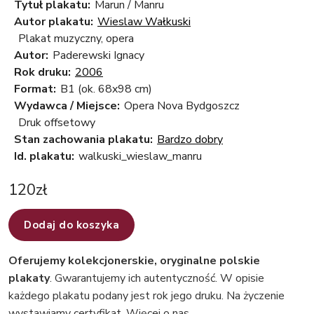
Tytuł plakatu:
Marun / Manru
Autor plakatu:
Wieslaw Wałkuski
Plakat muzyczny, opera
Autor:
Paderewski Ignacy
Rok druku:
2006
Format:
B1 (ok. 68x98 cm)
Wydawca / Miejsce:
Opera Nova Bydgoszcz
Druk offsetowy
Stan zachowania plakatu:
Bardzo dobry
Id. plakatu:
walkuski_wieslaw_manru
120
zł
Dodaj do koszyka
Oferujemy kolekcjonerskie, oryginalne polskie
plakaty
. Gwarantujemy ich autentyczność. W opisie
każdego plakatu podany jest rok jego druku. Na życzenie
wystawiamy certyfikat.
Więcej o nas
.