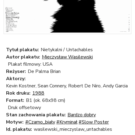
Tytuł plakatu:
Nietykalni / Untachables
Autor plakatu:
Mieczysław Wasilewski
Plakat filmowy: USA
Reżyser:
De Palma Brian
Aktorzy:
Kevin Kostner, Sean Connery, Robert De Niro, Andy Garcia
Rok druku:
1988
Format:
B1 (ok. 68x98 cm)
Druk offsetowy
Stan zachowania plakatu:
Bardzo dobry
Motyw:
#Czarno_biały
#Kryminał
#Slow Poster
Id. plakatu:
wasilewski_mieczyslaw_untachables