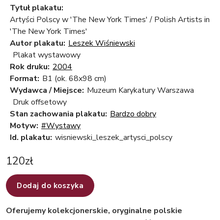
Tytuł plakatu:
Artyści Polscy w 'The New York Times' / Polish Artists in
'The New York Times'
Autor plakatu:
Leszek Wiśniewski
Plakat wystawowy
Rok druku:
2004
Format:
B1 (ok. 68x98 cm)
Wydawca / Miejsce:
Muzeum Karykatury Warszawa
Druk offsetowy
Stan zachowania plakatu:
Bardzo dobry
Motyw:
#Wystawy
Id. plakatu:
wisniewski_leszek_artysci_polscy
120
zł
Dodaj do koszyka
Oferujemy kolekcjonerskie, oryginalne polskie