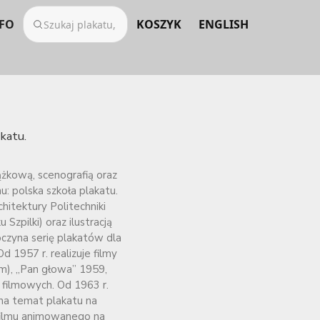
FO
KOSZYK
ENGLISH
katu.
ążkową, scenografią oraz
: polska szkoła plakatu.
hitektury Politechniki
zpilki) oraz ilustracją
czyna serię plakatów dla
 1957 r. realizuje filmy
m), „Pan głowa” 1959,
 filmowych. Od 1963 r.
 na temat plakatu na
filmu animowanego na