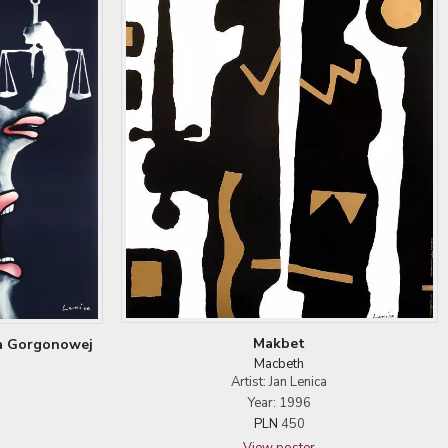
Makbet
wa Gorgonowej
Macbeth
Artist: Jan Lenica
Year: 1996
PLN
450
View poster