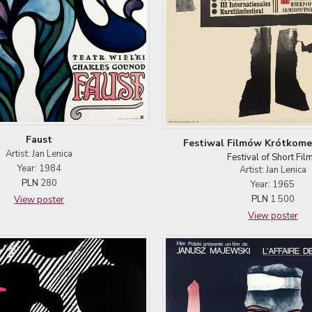
Faust
Festiwal Filmów Krótkom
Artist: Jan Lenica
Festival of Short Fil
Year: 1984
Artist: Jan Lenica
PLN
280
Year: 1965
PLN
1 500
View poster
View poster