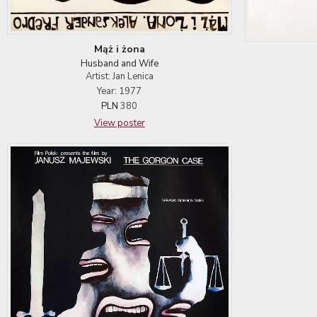
Mąż i żona
Husband and Wife
Artist: Jan Lenica
Year: 1977
PLN
380
View poster