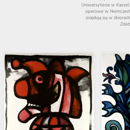
Uniwersytecie w Kassel.
operowe w Niemczech w
znajdują się w zbiora
Zdob