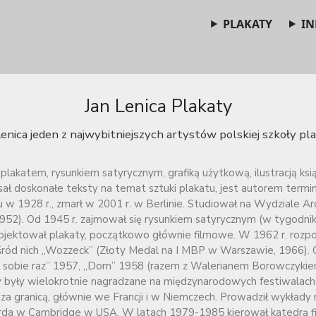
PLAKATY
IN
Jan Lenica Plakaty
Lenica jeden z najwybitniejszych artystów polskiej szkoły pla
 plakatem, rysunkiem satyrycznym, grafiką użytkową, ilustracją ksi
ł doskonałe teksty na temat sztuki plakatu, jest autorem terminu
u w 1928 r., zmarł w 2001 r. w Berlinie. Studiował na Wydziale Arc
2). Od 1945 r. zajmował się rysunkiem satyrycznym (w tygodniku S
rojektował plakaty, początkowo głównie filmowe. W 1962 r. rozpo
ód nich „Wozzeck” (Złoty Medal na I MBP w Warszawie, 1966). Od
ł sobie raz” 1957, „Dom” 1958 (razem z Walerianem Borowczykie
y były wielokrotnie nagradzane na międzynarodowych festiwalach
 za granicą, głównie we Francji i w Niemczech. Prowadził wykłady
rda w Cambridge w USA. W latach 1979-1985 kierował katedrą 