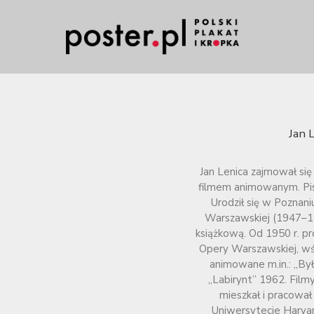
Jan 
Jan Lenica zajmował się
filmem animowanym. Pisa
Urodził się w Poznani
Warszawskiej (1947–195
książkową. Od 1950 r. p
Opery Warszawskiej, wśr
animowane m.in.: „By
„Labirynt” 1962. Film
mieszkał i pracował
Uniwersytecie Harva