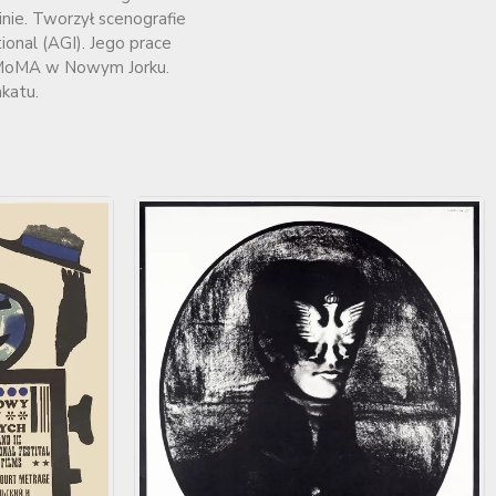
nie. Tworzył scenografie
onal (AGI). Jego prace
 w MoMA w Nowym Jorku.
katu.