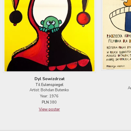
Dyl Sowizdrzał
Til Eulenspiegel
A
Artist: Bohdan Butenko
Year: 1976
PLN
380
View poster