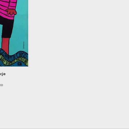
cje
ko