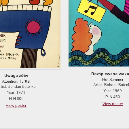
Rozśpiewane waka
Uwaga żółw
Hot Summer
Attention, Turtle!
Artist: Bohdan Buten
rtist: Bohdan Butenko
Year: 1969
Year: 1971
PLN
450
PLN
600
View poster
View poster