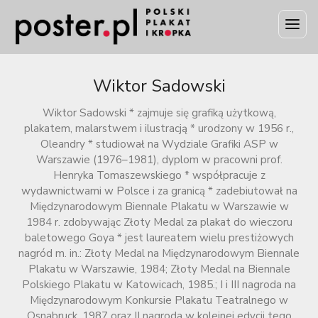
Wiktor Sadowski
Wiktor Sadowski * zajmuje się grafiką użytkową,
plakatem, malarstwem i ilustracją * urodzony w 1956 r.,
Oleandry * studiował na Wydziale Grafiki ASP w
Warszawie (1976–1981), dyplom w pracowni prof.
Henryka Tomaszewskiego * współpracuje z
wydawnictwami w Polsce i za granicą * zadebiutował na
Międzynarodowym Biennale Plakatu w Warszawie w
1984 r. zdobywając Złoty Medal za plakat do wieczoru
baletowego Goya * jest laureatem wielu prestiżowych
nagród m. in.: Złoty Medal na Międzynarodowym Biennale
Plakatu w Warszawie, 1984; Złoty Medal na Biennale
Polskiego Plakatu w Katowicach, 1985.; I i III nagroda na
Międzynarodowym Konkursie Plakatu Teatralnego w
Osnabruck, 1987 oraz II nagroda w kolejnej edycji tego