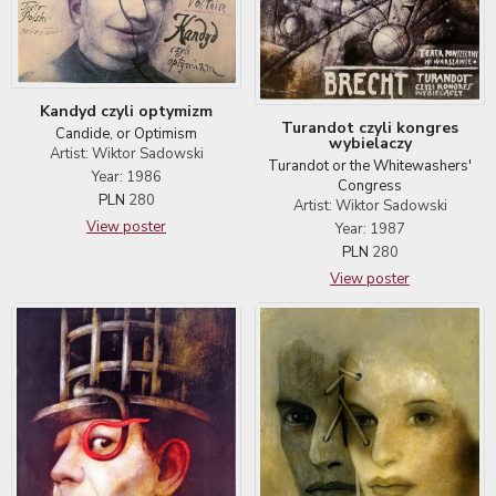
Kandyd czyli optymizm
Turandot czyli kongres
Candide, or Optimism
wybielaczy
Artist: Wiktor Sadowski
Turandot or the Whitewashers'
Year: 1986
Congress
PLN
280
Artist: Wiktor Sadowski
View poster
Year: 1987
PLN
280
View poster