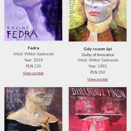
Fedra
Gdy rozum śpi
Artist: Wiktor Sadowski
Guilty of Innocence
Year: 2019
Artist: Wiktor Sadowski
PLN
120
Year: 1992
PLN
250
View poster
View poster