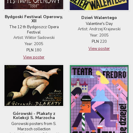
Bydgoski Festiwal Operowy,
Dzień Walentego
XII
Valentine's Day
The 12 th Bydgoszcz Opera
Artist: Andrzej Krajewski
Festival
Year: 2005
Artist: Wiktor Sadowski
PLN
220
Year: 2005
View poster
PLN
180
View poster
Górowski - Plakaty z
Kolekcji S. Marzocha
Gorowski posters from S.
Marzoch collection