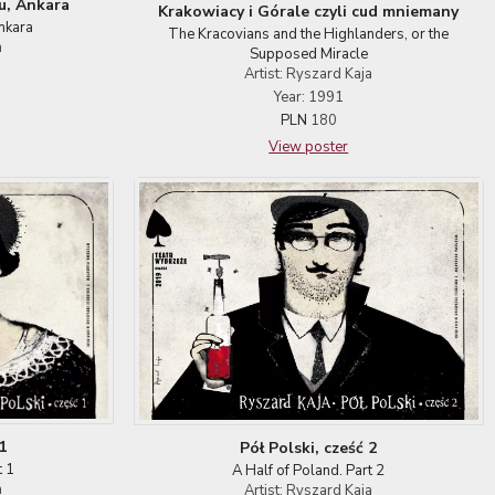
u, Ankara
Krakowiacy i Górale czyli cud mniemany
nkara
The Kracovians and the Highlanders, or the
a
Supposed Miracle
Artist: Ryszard Kaja
Year: 1991
PLN
180
View poster
1
Pół Polski, cześć 2
t 1
A Half of Poland. Part 2
a
Artist: Ryszard Kaja