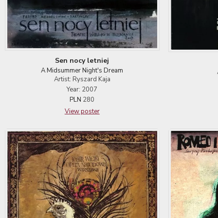
Sen nocy letniej
A Midsummer Night's Dream
Artist: Ryszard Kaja
Year: 2007
PLN
280
View poster