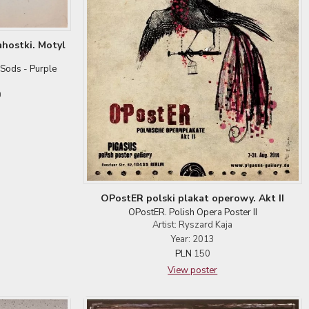
ahostki. Motyl
 Sods - Purple
a
OPostER polski plakat operowy. Akt II
OPostER. Polish Opera Poster II
Artist: Ryszard Kaja
Year: 2013
PLN
150
View poster