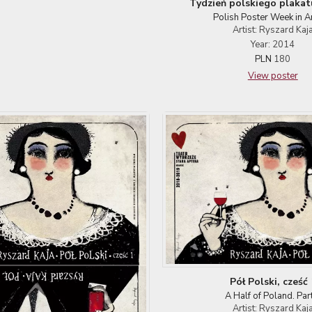
Tydzień polskiego plakat
Polish Poster Week in A
Artist: Ryszard Kaj
Year: 2014
PLN
180
View poster
Pół Polski, cześć 
A Half of Poland. Par
Artist: Ryszard Kaj