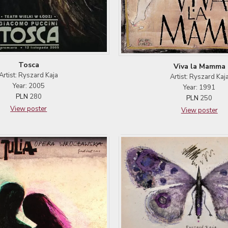
Tosca
Viva la Mamma
Artist: Ryszard Kaja
Artist: Ryszard Kaj
Year: 2005
Year: 1991
PLN
280
PLN
250
View poster
View poster