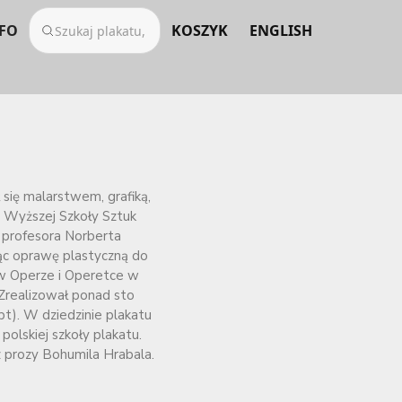
FO
KOSZYK
ENGLISH
 się malarstwem, grafiką,
j Wyższej Szkoły Sztuk
 profesora Norberta
ąc oprawę plastyczną do
 w Operze i Operetce w
Zrealizował ponad sto
ipt). W dziedzinie plakatu
polskiej szkoły plakatu.
z prozy Bohumila Hrabala.