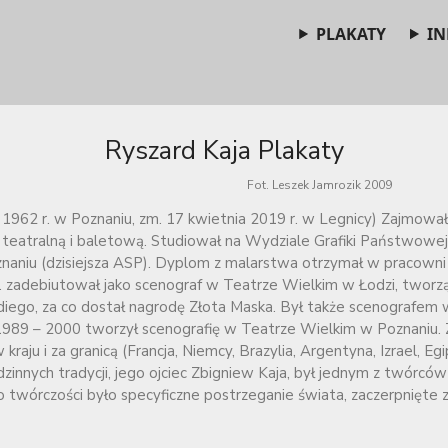
PLAKATY
IN
Ryszard Kaja Plakaty
Fot. Leszek Jamrozik 2009
 1962 r. w Poznaniu, zm. 17 kwietnia 2019 r. w Legnicy) Zajmował
 teatralną i baletową. Studiował na Wydziale Grafiki Państwowe
naniu (dzisiejsza ASP). Dyplom z malarstwa otrzymał w pracowni
. zadebiutował jako scenograf w Teatrze Wielkim w Łodzi, tworz
rdiego, za co dostał nagrodę Złota Maska. Był także scenografem
 1989 – 2000 tworzył scenografię w Teatrze Wielkim w Poznaniu. 
 kraju i za granicą (Francja, Niemcy, Brazylia, Argentyna, Izrael, Eg
innych tradycji, jego ojciec Zbigniew Kaja, był jednym z twórców 
go twórczości było specyficzne postrzeganie świata, zaczerpnięte 