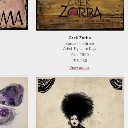
Grek Zorba
a
Zorba The Greek
Artist: Ryszard Kaja
Year: 1990
PLN
250
View poster