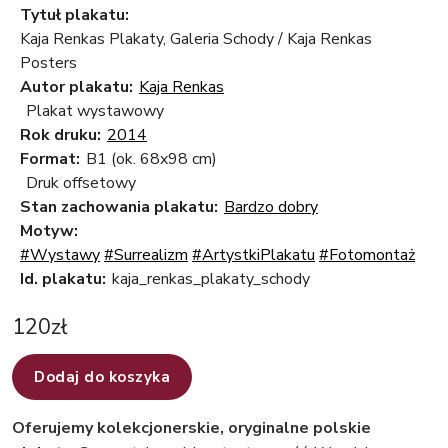
Tytuł plakatu:
Kaja Renkas Plakaty, Galeria Schody / Kaja Renkas
Posters
Autor plakatu:
Kaja Renkas
Plakat wystawowy
Rok druku:
2014
Format:
B1 (ok. 68x98 cm)
Druk offsetowy
Stan zachowania plakatu:
Bardzo dobry
Motyw:
#Wystawy
#Surrealizm
#ArtystkiPlakatu
#Fotomontaż
Id. plakatu:
kaja_renkas_plakaty_schody
120
zł
Dodaj do koszyka
Oferujemy kolekcjonerskie, oryginalne polskie