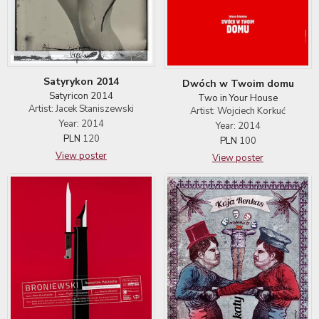
Satyrykon 2014
Dwóch w Twoim domu
Satyricon 2014
Two in Your House
Artist: Jacek Staniszewski
Artist: Wojciech Korkuć
Year: 2014
Year: 2014
PLN
120
PLN
100
View poster
View poster