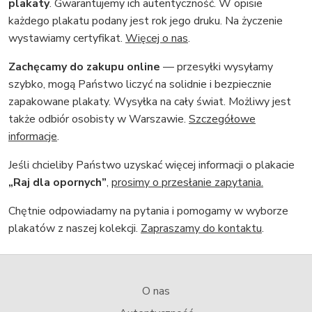
plakaty
. Gwarantujemy ich autentyczność. W opisie
każdego plakatu podany jest rok jego druku. Na życzenie
wystawiamy certyfikat.
Więcej o nas
.
Zachęcamy do zakupu online
— przesyłki wysyłamy
szybko, mogą Państwo liczyć na solidnie i bezpiecznie
zapakowane plakaty. Wysyłka na cały świat. Możliwy jest
także odbiór osobisty w Warszawie.
Szczegółowe
informacje
.
Jeśli chcieliby Państwo uzyskać więcej informacji o plakacie
„Raj dla opornych”
,
prosimy o przesłanie zapytania.
Chętnie odpowiadamy na pytania i pomogamy w wyborze
plakatów z naszej kolekcji.
Zapraszamy do kontaktu
.
O nas