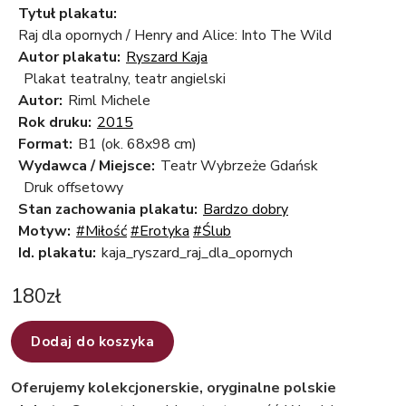
Tytuł plakatu:
Raj dla opornych / Henry and Alice: Into The Wild
Autor plakatu:
Ryszard Kaja
Plakat teatralny, teatr angielski
Autor:
Riml Michele
Rok druku:
2015
Format:
B1 (ok. 68x98 cm)
Wydawca / Miejsce:
Teatr Wybrzeże Gdańsk
Druk offsetowy
Stan zachowania plakatu:
Bardzo dobry
Motyw:
#Miłość
#Erotyka
#Ślub
Id. plakatu:
kaja_ryszard_raj_dla_opornych
180
zł
Dodaj do koszyka
Oferujemy kolekcjonerskie, oryginalne polskie