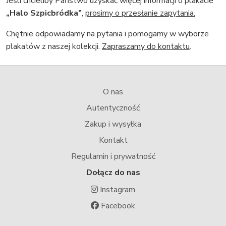
Jeśli chcieliby Państwo uzyskać więcej informacji o plakacie
„Halo Szpicbródka”
,
prosimy o przesłanie zapytania.
Chętnie odpowiadamy na pytania i pomogamy w wyborze
plakatów z naszej kolekcji.
Zapraszamy do kontaktu
.
O nas
Autentyczność
Zakup i wysyłka
Kontakt
Regulamin i prywatność
Dołącz do nas
Instagram
Facebook