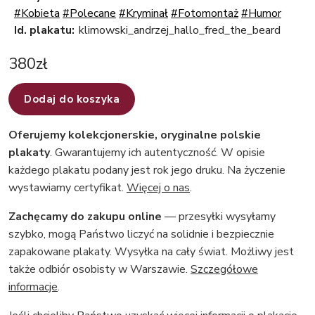
#Kobieta
#Polecane
#Kryminał
#Fotomontaż
#Humor
Id. plakatu:
klimowski_andrzej_hallo_fred_the_beard
380
zł
Dodaj do koszyka
Oferujemy kolekcjonerskie, oryginalne polskie
plakaty
. Gwarantujemy ich autentyczność. W opisie
każdego plakatu podany jest rok jego druku. Na życzenie
wystawiamy certyfikat.
Więcej o nas
.
Zachęcamy do zakupu online
— przesyłki wysyłamy
szybko, mogą Państwo liczyć na solidnie i bezpiecznie
zapakowane plakaty. Wysyłka na cały świat. Możliwy jest
także odbiór osobisty w Warszawie.
Szczegółowe
informacje
.