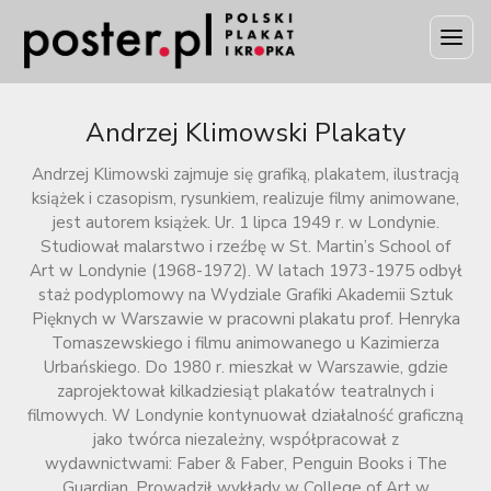
Andrzej Klimowski Plakaty
Andrzej Klimowski zajmuje się grafiką, plakatem, ilustracją
książek i czasopism, rysunkiem, realizuje filmy animowane,
jest autorem książek. Ur. 1 lipca 1949 r. w Londynie.
Studiował malarstwo i rzeźbę w St. Martin’s School of
Art w Londynie (1968-1972). W latach 1973-1975 odbył
staż podyplomowy na Wydziale Grafiki Akademii Sztuk
Pięknych w Warszawie w pracowni plakatu prof. Henryka
Tomaszewskiego i filmu animowanego u Kazimierza
Urbańskiego. Do 1980 r. mieszkał w Warszawie, gdzie
zaprojektował kilkadziesiąt plakatów teatralnych i
filmowych. W Londynie kontynuował działalność graficzną
jako twórca niezależny, współpracował z
wydawnictwami: Faber & Faber, Penguin Books i The
Guardian. Prowadził wykłady w College of Art w