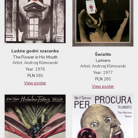
Ludzie godni szacunku
Światło
The Flower in His Mouth
Lumiere
Artist: Andrzej Klimowski
Artist: Andrzej Klimowski
Year: 1976
Year: 1977
PLN
380
PLN
280
View poster
View poster