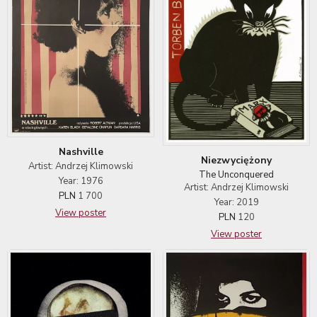
Nashville
Niezwyciężony
Artist: Andrzej Klimowski
The Unconquered
Year: 1976
Artist: Andrzej Klimowski
PLN
1 700
Year: 2019
View poster
PLN
120
View poster