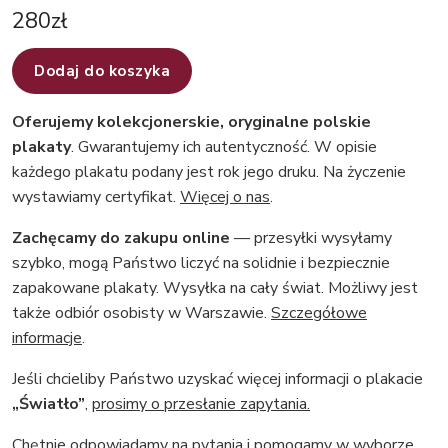
280
zł
Dodaj do koszyka
Oferujemy kolekcjonerskie, oryginalne polskie
plakaty
. Gwarantujemy ich autentyczność. W opisie
każdego plakatu podany jest rok jego druku. Na życzenie
wystawiamy certyfikat.
Więcej o nas
.
Zachęcamy do zakupu online
— przesyłki wysyłamy
szybko, mogą Państwo liczyć na solidnie i bezpiecznie
zapakowane plakaty. Wysyłka na cały świat. Możliwy jest
także odbiór osobisty w Warszawie.
Szczegółowe
informacje
.
Jeśli chcieliby Państwo uzyskać więcej informacji o plakacie
„Światło”
,
prosimy o przesłanie zapytania.
Chętnie odpowiadamy na pytania i pomogamy w wyborze