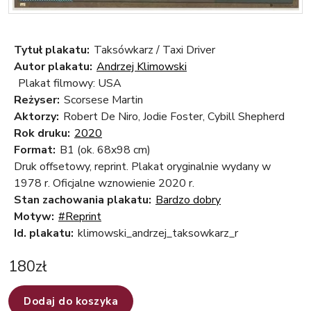
Tytuł plakatu:
Taksówkarz / Taxi Driver
Autor plakatu:
Andrzej Klimowski
Plakat filmowy: USA
Reżyser:
Scorsese Martin
Aktorzy:
Robert De Niro, Jodie Foster, Cybill Shepherd
Rok druku:
2020
Format:
B1 (ok. 68x98 cm)
Druk offsetowy, reprint. Plakat oryginalnie wydany w
1978 r. Oficjalne wznowienie 2020 r.
Stan zachowania plakatu:
Bardzo dobry
Motyw:
#Reprint
Id. plakatu:
klimowski_andrzej_taksowkarz_r
180
zł
Dodaj do koszyka