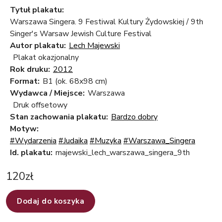
Tytuł plakatu:
Warszawa Singera. 9 Festiwal Kultury Żydowskiej / 9th
Singer's Warsaw Jewish Culture Festival
Autor plakatu:
Lech Majewski
Plakat okazjonalny
Rok druku:
2012
Format:
B1 (ok. 68x98 cm)
Wydawca / Miejsce:
Warszawa
Druk offsetowy
Stan zachowania plakatu:
Bardzo dobry
Motyw:
#Wydarzenia
#Judaika
#Muzyka
#Warszawa_Singera
Id. plakatu:
majewski_lech_warszawa_singera_9th
120
zł
Dodaj do koszyka