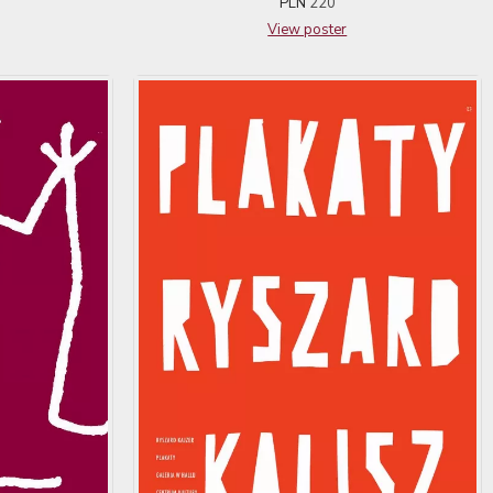
PLN
220
View poster