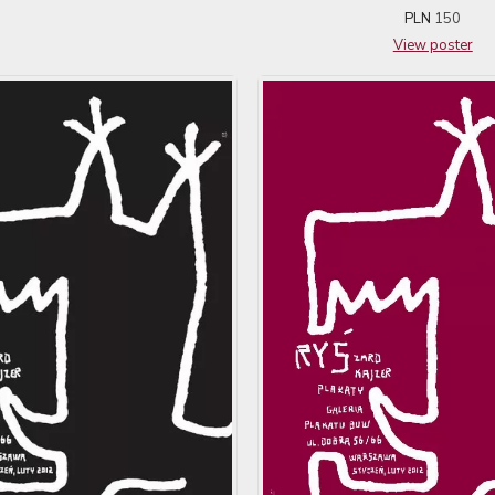
PLN
150
View poster