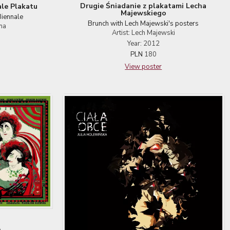
Drugie Śniadanie z plakatami Lecha
le Plakatu
Majewskiego
Biennale
Brunch with Lech Majewski's posters
ama
Artist: Lech Majewski
Year: 2012
PLN
180
View poster
a