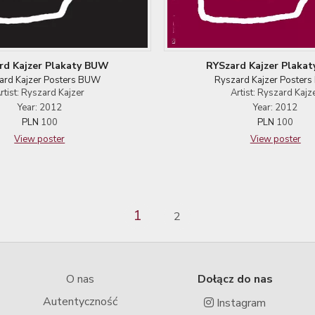
rd Kajzer Plakaty BUW
RYSzard Kajzer Plaka
ard Kajzer Posters BUW
Ryszard Kajzer Poster
rtist: Ryszard Kajzer
Artist: Ryszard Kajz
Year: 2012
Year: 2012
PLN
100
PLN
100
View poster
View poster
1
2
O nas
Dołącz do nas
Autentyczność
Instagram