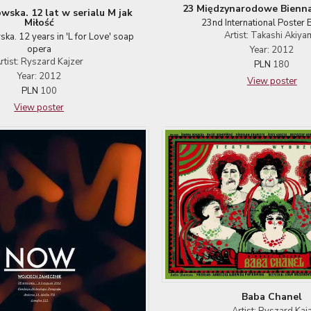
23 Międzynarodowe Bienna
wska. 12 lat w serialu M jak
Miłość
23nd International Poster 
Artist: Takashi Akiy
ka. 12 years in 'L for Love' soap
opera
Year: 2012
rtist: Ryszard Kajzer
PLN
180
Year: 2012
View poster
PLN
100
View poster
Baba Chanel
Artist: Ryszard Kaj