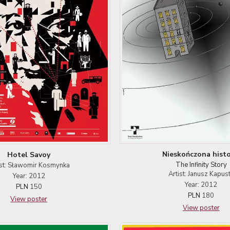
Nieskończona histo
Hotel Savoy
The Infinity Story
ist: Sławomir Kosmynka
Artist: Janusz Kapus
Year: 2012
Year: 2012
PLN
150
PLN
180
View poster
View poster