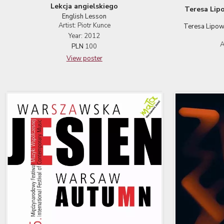
Lekcja angielskiego
Teresa Lipo
English Lesson
Artist: Piotr Kunce
Teresa Lipows
Year: 2012
A
PLN
100
View poster