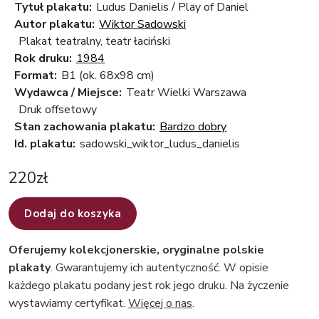
Tytuł plakatu:
Ludus Danielis / Play of Daniel
Autor plakatu:
Wiktor Sadowski
Plakat teatralny, teatr łaciński
Rok druku:
1984
Format:
B1 (ok. 68x98 cm)
Wydawca / Miejsce:
Teatr Wielki Warszawa
Druk offsetowy
Stan zachowania plakatu:
Bardzo dobry
Id. plakatu:
sadowski_wiktor_ludus_danielis
220
zł
Dodaj do koszyka
Oferujemy kolekcjonerskie, oryginalne polskie
plakaty
. Gwarantujemy ich autentyczność. W opisie
każdego plakatu podany jest rok jego druku. Na życzenie
wystawiamy certyfikat.
Więcej o nas
.