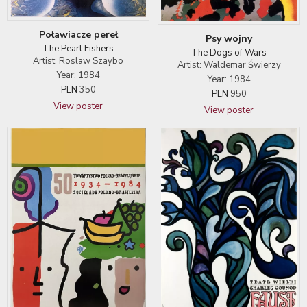
Poławiacze pereł
Psy wojny
The Pearl Fishers
The Dogs of Wars
Artist: Roslaw Szaybo
Artist: Waldemar Świerzy
Year: 1984
Year: 1984
PLN
350
PLN
950
View poster
View poster