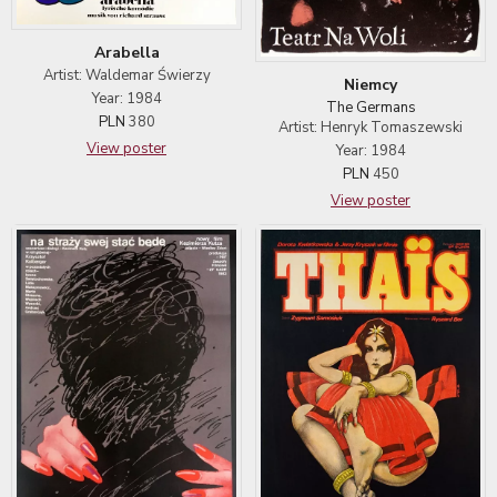
Arabella
Artist: Waldemar Świerzy
Niemcy
Year: 1984
The Germans
PLN
380
Artist: Henryk Tomaszewski
View poster
Year: 1984
PLN
450
View poster