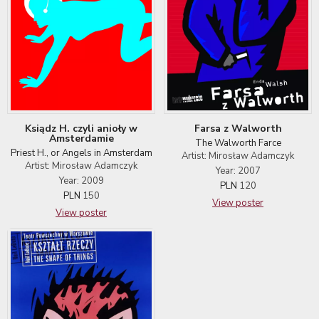
Ksiądz H. czyli anioły w
Farsa z Walworth
Amsterdamie
The Walworth Farce
Priest H., or Angels in Amsterdam
Artist: Mirosław Adamczyk
Artist: Mirosław Adamczyk
Year: 2007
Year: 2009
PLN
120
PLN
150
View poster
View poster