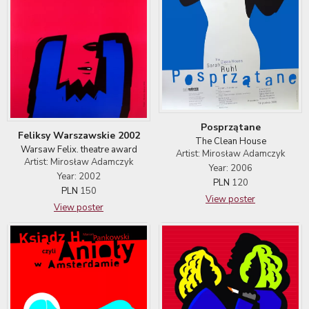
Posprzątane
Feliksy Warszawskie 2002
The Clean House
Warsaw Felix. theatre award
Artist: Mirosław Adamczyk
Artist: Mirosław Adamczyk
Year: 2006
Year: 2002
PLN
120
PLN
150
View poster
View poster