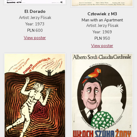
El Dorado
Człowiek z M3
Artist: Jerzy Flisak
Man with an Apartment
Year: 1973
Artist: Jerzy Flisak
PLN
600
Year: 1969
View poster
PLN
950
View poster