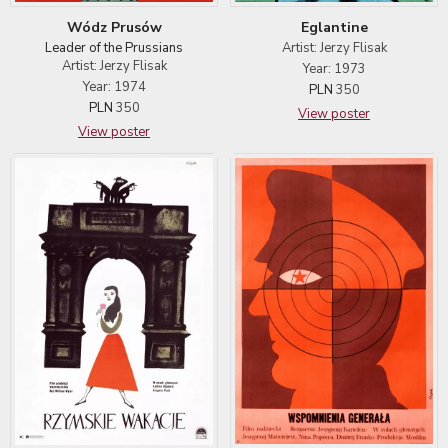
Eglantine
Wódz Prusów
Artist: Jerzy Flisak
Leader of the Prussians
Artist: Jerzy Flisak
Year: 1973
Year: 1974
PLN
350
PLN
350
View poster
View poster