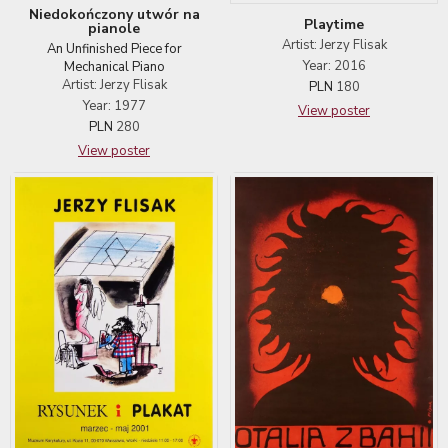
Niedokończony utwór na
Playtime
pianole
Artist: Jerzy Flisak
An Unfinished Piece for
Year: 2016
Mechanical Piano
Artist: Jerzy Flisak
PLN
180
Year: 1977
View poster
PLN
280
View poster