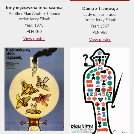
Inny mężczyzna inna szansa
Dama z tramwaju
Another Man Another Chance
Lady on the Tracks
Artist: Jerzy Flisak
Artist: Jerzy Flisak
Year: 1978
Year: 1967
PLN
350
PLN
950
View poster
View poster