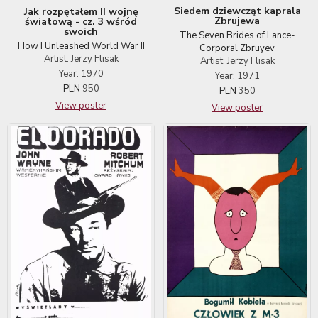
Siedem dziewcząt kaprala
Jak rozpętałem II wojnę
Zbrujewa
światową - cz. 3 wśród
swoich
The Seven Brides of Lance-
How I Unleashed World War II
Corporal Zbruyev
Artist: Jerzy Flisak
Artist: Jerzy Flisak
Year: 1970
Year: 1971
PLN
950
PLN
350
View poster
View poster