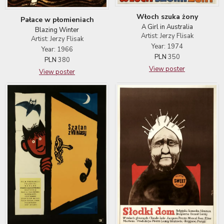
Włoch szuka żony
Pałace w płomieniach
A Girl in Australia
Blazing Winter
Artist: Jerzy Flisak
Artist: Jerzy Flisak
Year: 1974
Year: 1966
PLN
350
PLN
380
View poster
View poster