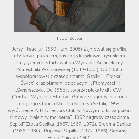
Fot. D. Zgutka
Jerzy Flisak (ur. 1930 – zm. 2008) Zajmował się grafiką
użytkową: plakatem, ilustracją książkową i rysunkiem
satyrycznym. Studiował na Wydziale Architektury
Politechniki Warszawskiej (1949-1953). Od 1950 r.
współpracował z czasopismami: „Szpilki”, „Polska”,
„Świat” oraz pismami dziecięcymi: „Płomyczek” i
„Świerszczyk”. Od 1955 r. tworzył plakaty dla CWF
(Centrali Wynajmu Filmów). Główne nagrody: nagroda
drugiego stopnia Ministra Kultury i Sztuki, 1959;
wyróżnienie Arts Directors Club w Nowym Jorku za plakat
filmowy „Najemny morderca”, 1962 nagrody czasopisma
„Szpilki” Złota Szpilka (1967, 1967, 1972), Srebrna Szpilka
(1966, 1980) i Brązowa Szpilka (1977, 1986); Srebrny
Hugo, Chicago 1980.