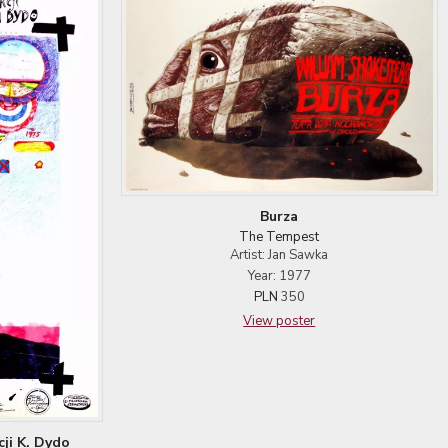
Burza
The Tempest
Artist: Jan Sawka
Year: 1977
PLN
350
View poster
ji K. Dydo