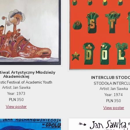
tiwal Artystyczny Młodzieży
Akademickiej
INTERCLUB STOD
stic Festival of Academic Youth
STODOŁA INTERCL
Artist: Jan Sawka
Artist: Jan Sawka
Year: 1973
Year: 1974
PLN
350
PLN
350
View poster
View poster