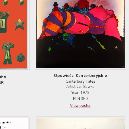
Opowieści Kanterberyjskie
OŁA
Canterbury Tales
UB
Artist: Jan Sawka
Year: 1979
PLN
350
View poster