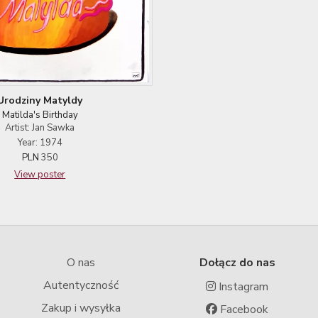
Urodziny Matyldy
Matilda's Birthday
Artist: Jan Sawka
Year: 1974
PLN
350
View poster
O nas
Dołącz do nas
Autentyczność
Instagram
Zakup i wysyłka
Facebook