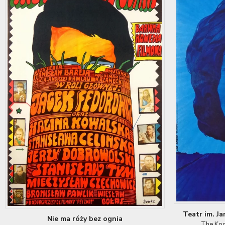
Teatr im. J
Nie ma róży bez ognia
The Koc