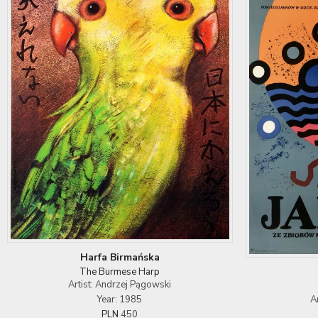
Harfa Birmańska
The Burmese Harp
Artist: Andrzej Pągowski
Year: 1985
A
PLN
450