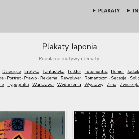
PLAKATY
IN
Plakaty Japonia
Popularne motywy i tematy:
·
Dziecięce
·
Erotyka
·
Fantastyka
·
Folklor
·
Fotomontaż
·
Humor
·
Judai
ka
·
Portret
·
Prawo
·
Reklama
·
Rewolwer
·
Romantyzm
·
Secesja
·
Soli
ne
·
Typografia
·
Warszawa
·
Wydarzenia
·
Wystawy
·
Zima
·
Zwierzęt