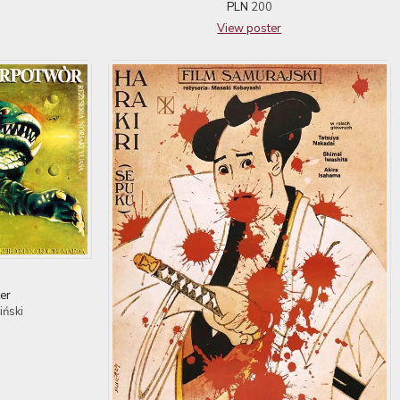
PLN
200
View poster
er
iński