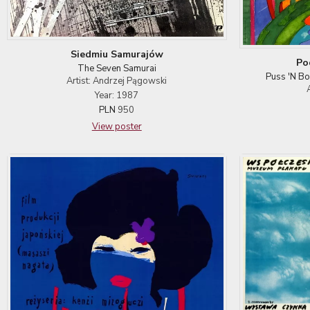
Siedmiu Samurajów
Po
The Seven Samurai
Puss 'N Bo
Artist: Andrzej Pągowski
Year: 1987
PLN
950
View poster