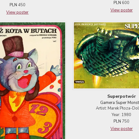
PLN
600
PLN
450
View poster
View poster
Superpotwór
Gamera Super Monst
Artist: Marek Płoza-Dol
Year: 1980
PLN
750
View poster