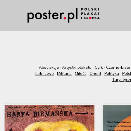
Abstrakcja
·
Artystki plakatu
·
Cyrk
·
Czarno-białe
Lotnictwo
·
Militaria
·
Miłość
·
Orient
·
Polityka
·
Pols
Turystycz