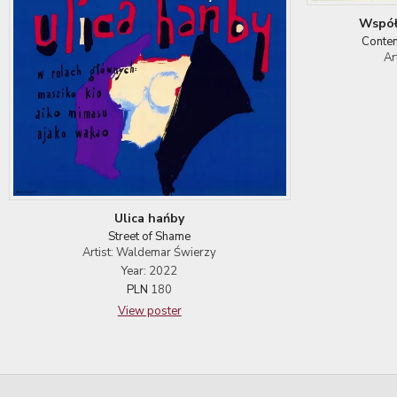
Współ
Contem
Ar
Ulica hańby
Street of Shame
Artist: Waldemar Świerzy
Year: 2022
PLN
180
View poster