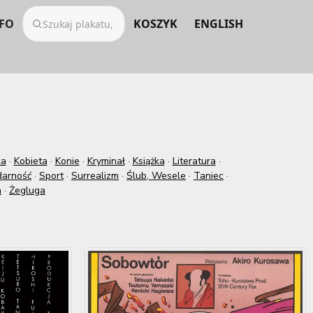
FO
KOSZYK
ENGLISH
ka
·
Kobieta
·
Konie
·
Kryminał
·
Książka
·
Literatura
·
darność
·
Sport
·
Surrealizm
·
Ślub, Wesele
·
Taniec
·
a
·
Żegluga