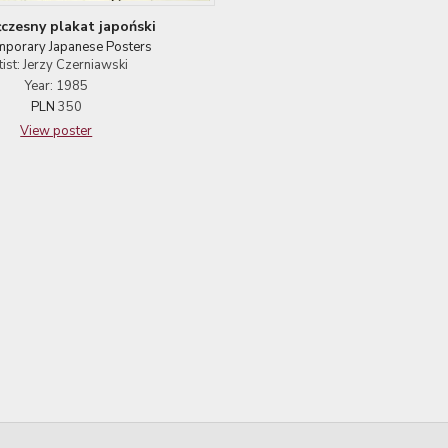
czesny plakat japoński
porary Japanese Posters
tist: Jerzy Czerniawski
Year: 1985
PLN
350
View poster