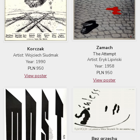
Zamach
Korczak
The Attempt
Artist: Wojciech Siudmak
Artist: Eryk Lipiński
Year: 1990
Year: 1958
PLN
950
PLN
950
View poster
View poster
Bez grzechu