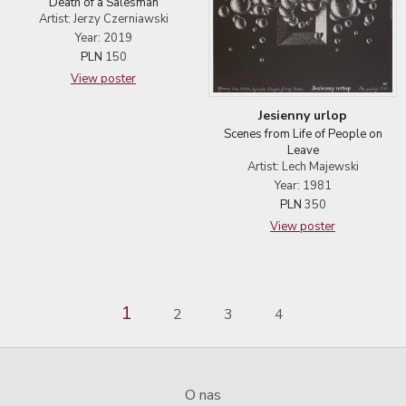
Death of a Salesman
Artist: Jerzy Czerniawski
Year: 2019
PLN
150
View poster
Jesienny urlop
Scenes from Life of People on
Leave
Artist: Lech Majewski
Year: 1981
PLN
350
View poster
1
2
3
4
O nas