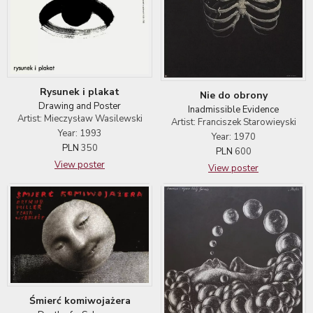
Rysunek i plakat
Nie do obrony
Drawing and Poster
Inadmissible Evidence
Artist: Mieczysław Wasilewski
Artist: Franciszek Starowieyski
Year: 1993
Year: 1970
PLN
350
PLN
600
View poster
View poster
Śmierć komiwojażera