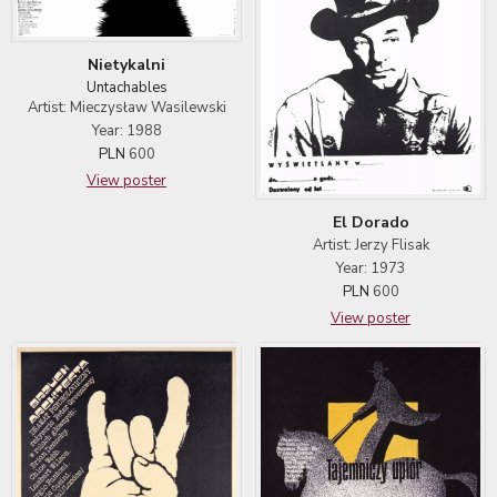
Nietykalni
Untachables
Artist: Mieczysław Wasilewski
Year: 1988
PLN
600
View poster
El Dorado
Artist: Jerzy Flisak
Year: 1973
PLN
600
View poster