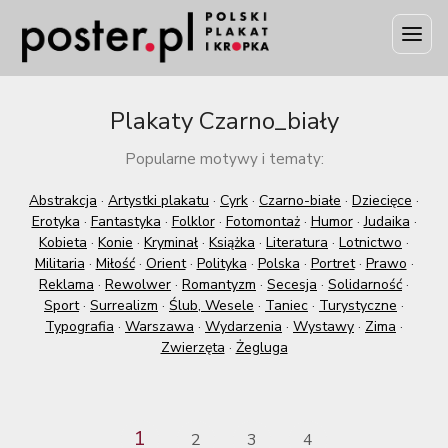
Plakaty Czarno_biały
Popularne motywy i tematy:
Abstrakcja
·
Artystki plakatu
·
Cyrk
·
Czarno-białe
·
Dziecięce
·
Erotyka
·
Fantastyka
·
Folklor
·
Fotomontaż
·
Humor
·
Judaika
·
Kobieta
·
Konie
·
Kryminał
·
Książka
·
Literatura
·
Lotnictwo
·
Militaria
·
Miłość
·
Orient
·
Polityka
·
Polska
·
Portret
·
Prawo
·
Reklama
·
Rewolwer
·
Romantyzm
·
Secesja
·
Solidarność
·
Sport
·
Surrealizm
·
Ślub, Wesele
·
Taniec
·
Turystyczne
·
Typografia
·
Warszawa
·
Wydarzenia
·
Wystawy
·
Zima
·
Zwierzęta
·
Żegluga
1
2
3
4