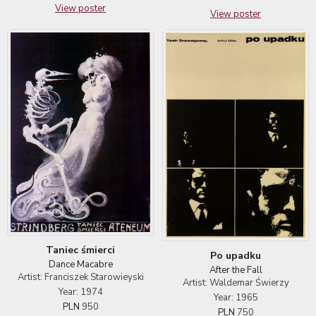
View poster
View poster
Taniec śmierci
Po upadku
Dance Macabre
After the Fall
Artist: Franciszek Starowieyski
Artist: Waldemar Świerzy
Year: 1974
Year: 1965
PLN
950
PLN
750