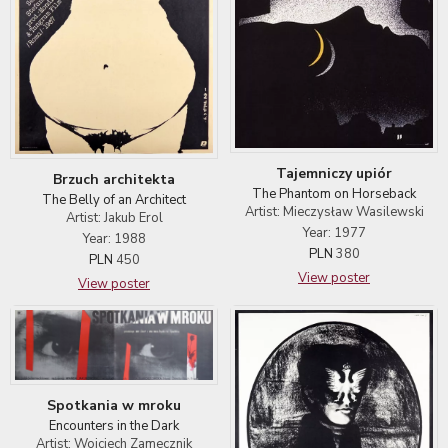
Tajemniczy upiór
Brzuch architekta
The Phantom on Horseback
The Belly of an Architect
Artist: Mieczysław Wasilewski
Artist: Jakub Erol
Year: 1977
Year: 1988
PLN
380
PLN
450
View poster
View poster
Spotkania w mroku
Encounters in the Dark
Artist: Wojciech Zamecznik