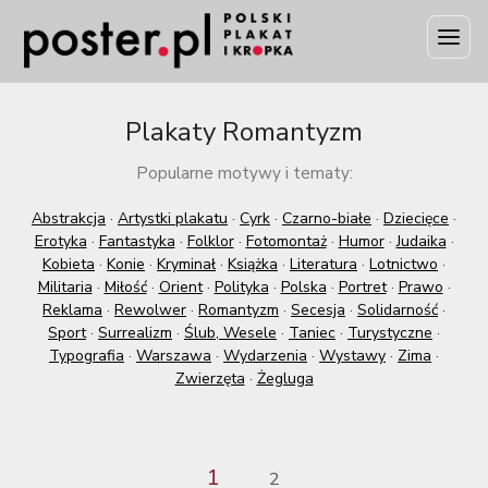
Plakaty Romantyzm
Popularne motywy i tematy:
Abstrakcja
·
Artystki plakatu
·
Cyrk
·
Czarno-białe
·
Dziecięce
·
Erotyka
·
Fantastyka
·
Folklor
·
Fotomontaż
·
Humor
·
Judaika
·
Kobieta
·
Konie
·
Kryminał
·
Książka
·
Literatura
·
Lotnictwo
·
Militaria
·
Miłość
·
Orient
·
Polityka
·
Polska
·
Portret
·
Prawo
·
Reklama
·
Rewolwer
·
Romantyzm
·
Secesja
·
Solidarność
·
Sport
·
Surrealizm
·
Ślub, Wesele
·
Taniec
·
Turystyczne
·
Typografia
·
Warszawa
·
Wydarzenia
·
Wystawy
·
Zima
·
Zwierzęta
·
Żegluga
1
2