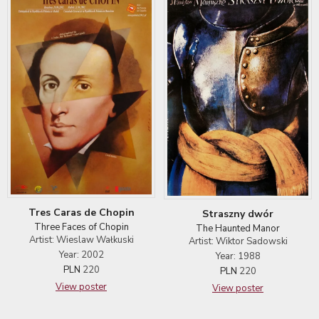
Tres Caras de Chopin
Straszny dwór
Three Faces of Chopin
The Haunted Manor
Artist: Wieslaw Wałkuski
Artist: Wiktor Sadowski
Year: 2002
Year: 1988
PLN
220
PLN
220
View poster
View poster