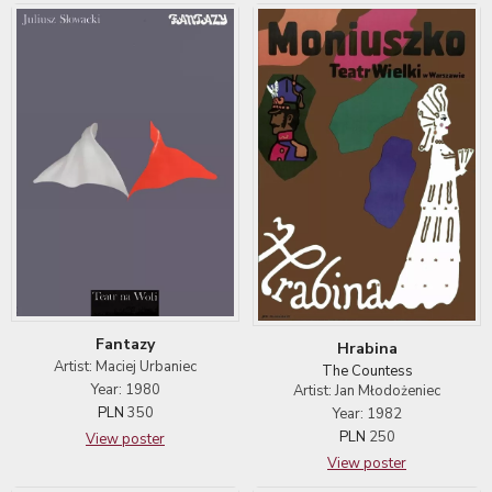
Fantazy
Hrabina
Artist: Maciej Urbaniec
The Countess
Year: 1980
Artist: Jan Młodożeniec
PLN
350
Year: 1982
PLN
250
View poster
View poster