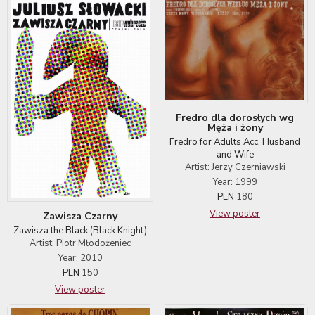
Fredro dla dorosłych wg
Męża i żony
Fredro for Adults Acc. Husband
and Wife
Artist: Jerzy Czerniawski
Year: 1999
PLN
180
View poster
Zawisza Czarny
Zawisza the Black (Black Knight)
Artist: Piotr Młodożeniec
Year: 2010
PLN
150
View poster