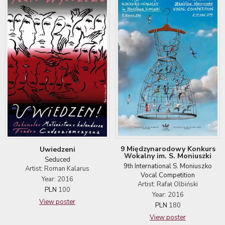
9 Międzynarodowy Konkurs
Uwiedzeni
Wokalny im. S. Moniuszki
Seduced
9th International S. Moniuszko
Artist: Roman Kalarus
Vocal Competition
Year: 2016
Artist: Rafał Olbiński
PLN
100
Year: 2016
View poster
PLN
180
View poster