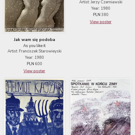
Artist: Jerzy Czerniawski
Year: 1980
PLN
380
View poster
Jak wam się podoba
As you like it
Artist: Franciszek Starowieyski
Year: 1980
PLN
600
View poster