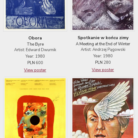
Spotkanie w końcu zimy
Obora
A Meeting at the End of Winter
The Byre
Artist: Andrzej Pągowski
Artist: Edward Dwurnik
Year: 1980
Year: 1980
PLN
280
PLN
600
View poster
View poster