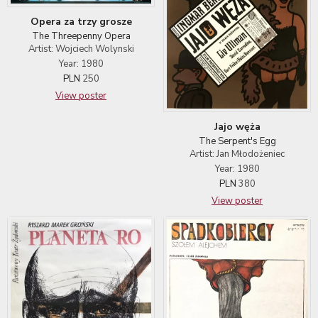
Opera za trzy grosze
The Threepenny Opera
Artist: Wojciech Wolynski
Year: 1980
PLN
250
View poster
Jajo węża
The Serpent's Egg
Artist: Jan Młodożeniec
Year: 1980
PLN
380
View poster