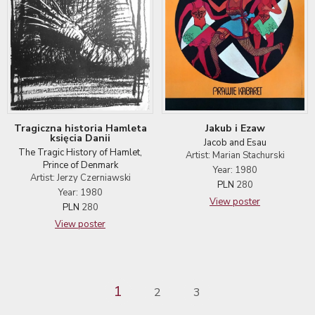
Tragiczna historia Hamleta
Jakub i Ezaw
księcia Danii
Jacob and Esau
The Tragic History of Hamlet,
Artist: Marian Stachurski
Prince of Denmark
Year: 1980
Artist: Jerzy Czerniawski
PLN
280
Year: 1980
View poster
PLN
280
View poster
1
2
3