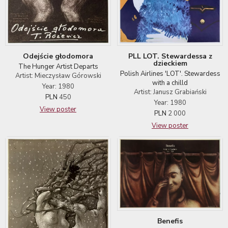
PLL LOT. Stewardessa z
Odejście głodomora
dzieckiem
The Hunger Artist Departs
Polish Airlines 'LOT'. Stewardess
Artist: Mieczysław Górowski
with a chilld
Year: 1980
Artist: Janusz Grabiański
PLN
450
Year: 1980
View poster
PLN
2 000
View poster
Benefis