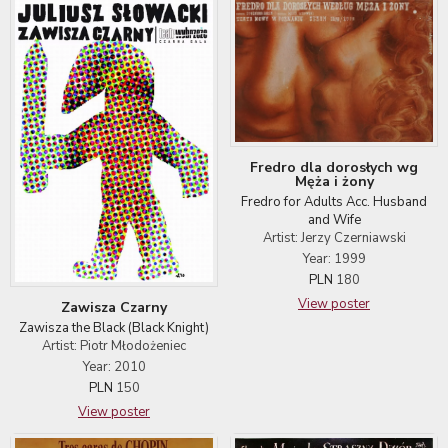
Fredro dla dorosłych wg
Męża i żony
Fredro for Adults Acc. Husband
and Wife
Artist: Jerzy Czerniawski
Year: 1999
PLN
180
View poster
Zawisza Czarny
Zawisza the Black (Black Knight)
Artist: Piotr Młodożeniec
Year: 2010
PLN
150
View poster