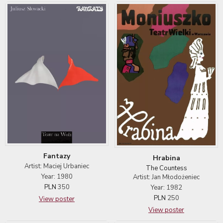
Fantazy
Hrabina
Artist: Maciej Urbaniec
The Countess
Year: 1980
Artist: Jan Młodożeniec
PLN
350
Year: 1982
PLN
250
View poster
View poster