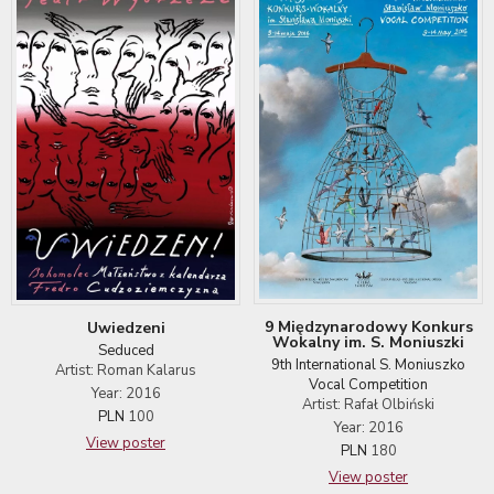
9 Międzynarodowy Konkurs
Uwiedzeni
Wokalny im. S. Moniuszki
Seduced
9th International S. Moniuszko
Artist: Roman Kalarus
Vocal Competition
Year: 2016
Artist: Rafał Olbiński
PLN
100
Year: 2016
View poster
PLN
180
View poster