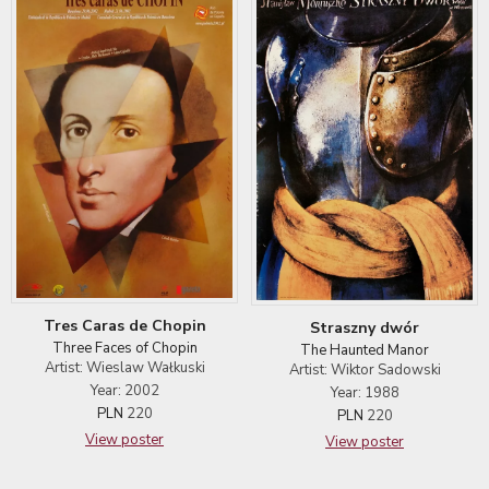
Tres Caras de Chopin
Straszny dwór
Three Faces of Chopin
The Haunted Manor
Artist: Wieslaw Wałkuski
Artist: Wiktor Sadowski
Year: 2002
Year: 1988
PLN
220
PLN
220
View poster
View poster