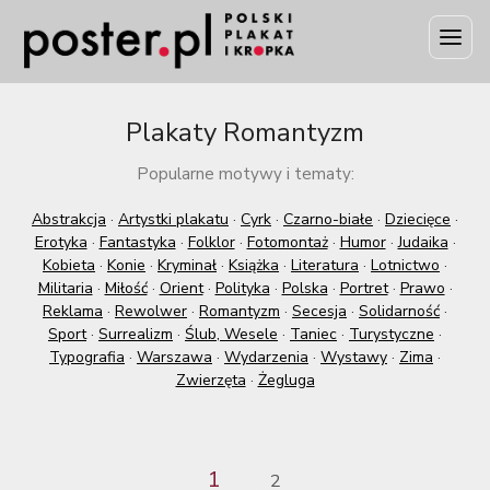
Plakaty Romantyzm
Popularne motywy i tematy:
Abstrakcja
·
Artystki plakatu
·
Cyrk
·
Czarno-białe
·
Dziecięce
·
Erotyka
·
Fantastyka
·
Folklor
·
Fotomontaż
·
Humor
·
Judaika
·
Kobieta
·
Konie
·
Kryminał
·
Książka
·
Literatura
·
Lotnictwo
·
Militaria
·
Miłość
·
Orient
·
Polityka
·
Polska
·
Portret
·
Prawo
·
Reklama
·
Rewolwer
·
Romantyzm
·
Secesja
·
Solidarność
·
Sport
·
Surrealizm
·
Ślub, Wesele
·
Taniec
·
Turystyczne
·
Typografia
·
Warszawa
·
Wydarzenia
·
Wystawy
·
Zima
·
Zwierzęta
·
Żegluga
1
2